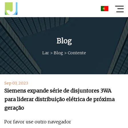
Blog
Lar
>
Blog
>
Contente
Sep 03, 2023
Siemens expande série de disjuntores 3WA
para liderar distribuição elétrica de próxima
geração
Por favor use outro navegador